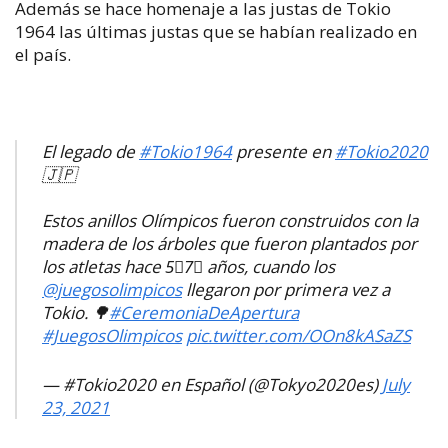
Además se hace homenaje a las justas de Tokio
1964 las últimas justas que se habían realizado en
el país.
El legado de
#Tokio1964
presente en
#Tokio2020
🇯🇵
Estos anillos Olímpicos fueron construidos con la
madera de los árboles que fueron plantados por
los atletas hace 5⃣7⃣ años, cuando los
@juegosolimpicos
llegaron por primera vez a
Tokio. 🌳
#CeremoniaDeApertura
#JuegosOlimpicos
pic.twitter.com/OOn8kASaZS
— #Tokio2020 en Español (@Tokyo2020es)
July
23, 2021