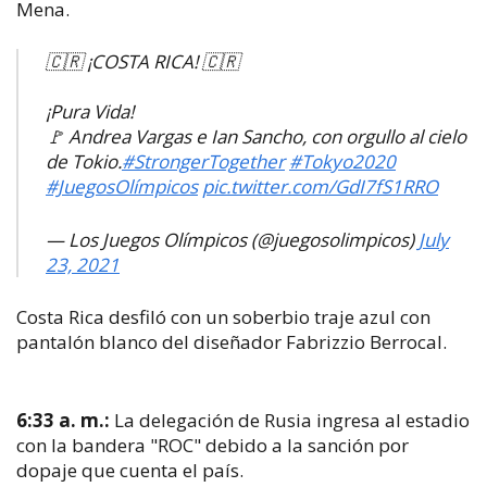
Mena.
🇨🇷 ¡COSTA RICA! 🇨🇷
¡Pura Vida!
🚩 Andrea Vargas e Ian Sancho, con orgullo al cielo
de Tokio.
#StrongerTogether
#Tokyo2020
#JuegosOlímpicos
pic.twitter.com/GdI7fS1RRO
— Los Juegos Olímpicos (@juegosolimpicos)
July
23, 2021
Costa Rica desfiló con un soberbio traje azul con
pantalón blanco del diseñador Fabrizzio Berrocal.
6:33 a. m.:
La delegación de Rusia ingresa al estadio
con la bandera "ROC" debido a la sanción por
dopaje que cuenta el país.