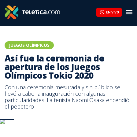
EN VIVO
JUEGOS OLÍMPICOS
Así fue la ceremonia de
apertura de los Juegos
Olímpicos Tokio 2020
Con una ceremonia mesurada y sin público se
llevó a cabo la inauguración con algunas
particularidades. La tenista Naomi Osaka encendió
el pebetero
AFP
AFP
AFP
AFP
AFP