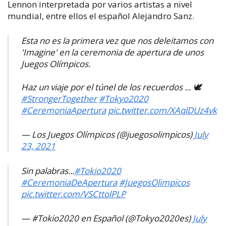
Lennon interpretada por varios artistas a nivel
mundial, entre ellos el español Alejandro Sanz.
Esta no es la primera vez que nos deleitamos con
'Imagine' en la ceremonia de apertura de unos
Juegos Olímpicos.
Haz un viaje por el túnel de los recuerdos ... 🕊️
#StrongerTogether
#Tokyo2020
#CeremoniaApertura
pic.twitter.com/XAqlDUz4vk
— Los Juegos Olímpicos (@juegosolimpicos)
July
23, 2021
Sin palabras...
#Tokio2020
#CeremoniaDeApertura
#JuegosOlimpicos
pic.twitter.com/VSCttolPLP
— #Tokio2020 en Español (@Tokyo2020es)
July