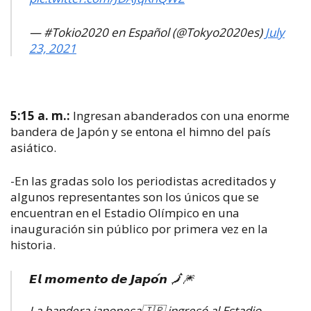
— #Tokio2020 en Español (@Tokyo2020es)
July
23, 2021
5:15 a. m.:
Ingresan abanderados con una enorme
bandera de Japón y se entona el himno del país
asiático.
-En las gradas solo los periodistas acreditados y
algunos representantes son los únicos que se
encuentran en el Estadio Olímpico en una
inauguración sin público por primera vez en la
historia.
𝙀𝙡 𝙢𝙤𝙢𝙚𝙣𝙩𝙤 𝙙𝙚 𝙅𝙖𝙥𝙤́𝙣 🗾🎆
La bandera japonesa🇯🇵 ingresó al Estadio