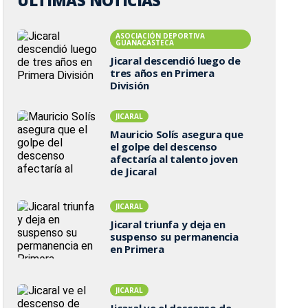
ÚLTIMAS NOTICIAS
ASOCIACIÓN DEPORTIVA
GUANACASTECA
Jicaral descendió luego de
tres años en Primera
División
JICARAL
Mauricio Solís asegura que
el golpe del descenso
afectaría al talento joven
de Jicaral
JICARAL
Jicaral triunfa y deja en
suspenso su permanencia
en Primera
JICARAL