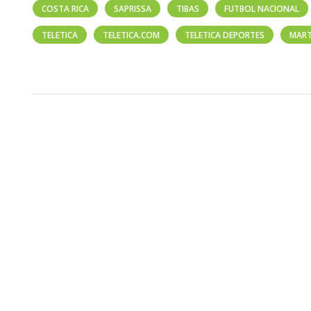
COSTA RICA
SAPRISSA
TIBAS
FUTBOL NACIONAL
TELETICA
TELETICA.COM
TELETICA DEPORTES
MART