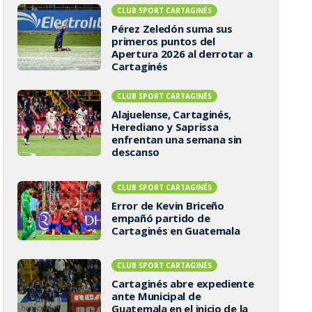
CLUB SPORT CARTAGINÉS
Pérez Zeledón suma sus
primeros puntos del
Apertura 2026 al derrotar a
Cartaginés
CLUB SPORT CARTAGINÉS
Alajuelense, Cartaginés,
Herediano y Saprissa
enfrentan una semana sin
descanso
CLUB SPORT CARTAGINÉS
Error de Kevin Briceño
empañó partido de
Cartaginés en Guatemala
CLUB SPORT CARTAGINÉS
Cartaginés abre expediente
ante Municipal de
Guatemala en el inicio de la