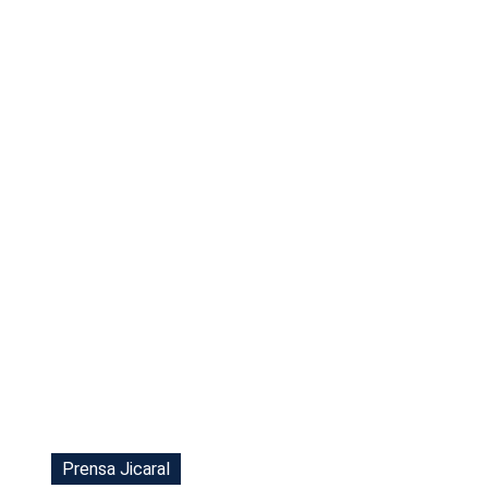
Tu Cara Me Suena
Prensa Jicaral