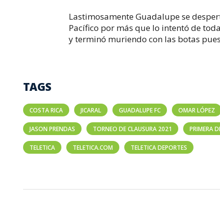
Lastimosamente Guadalupe se despertó 
Pacífico por más que lo intentó de toda
y terminó muriendo con las botas pue
TAGS
COSTA RICA
JICARAL
GUADALUPE FC
OMAR LÓPEZ
JASON PRENDAS
TORNEO DE CLAUSURA 2021
PRIMERA D
TELETICA
TELETICA.COM
TELETICA DEPORTES