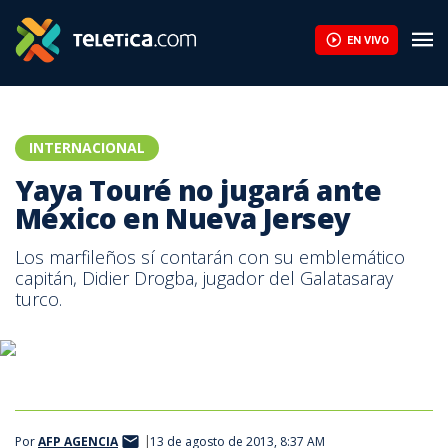
Infantino encuentra respaldo en África ante la presión de la UEF
EN VIVO
INTERNACIONAL
Yaya Touré no jugará ante
México en Nueva Jersey
Los marfileños sí contarán con su emblemático
capitán, Didier Drogba, jugador del Galatasaray
turco.
Por
AFP AGENCIA
13 de agosto de 2013, 8:37 AM