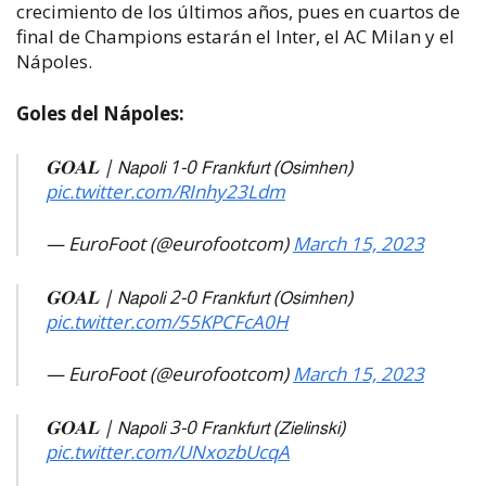
crecimiento de los últimos años, pues en cuartos de
final de Champions estarán el Inter, el AC Milan y el
Nápoles.
Goles del Nápoles:
𝐆𝐎𝐀𝐋 | 𝖭𝖺𝗉𝗈𝗅𝗂 1-0 𝖥𝗋𝖺𝗇𝗄𝖿𝗎𝗋𝗍 (𝖮𝗌𝗂𝗆𝗁𝖾𝗇)
pic.twitter.com/RInhy23Ldm
— EuroFoot (@eurofootcom)
March 15, 2023
𝐆𝐎𝐀𝐋 | 𝖭𝖺𝗉𝗈𝗅𝗂 2-0 𝖥𝗋𝖺𝗇𝗄𝖿𝗎𝗋𝗍 (𝖮𝗌𝗂𝗆𝗁𝖾𝗇)
pic.twitter.com/55KPCFcA0H
— EuroFoot (@eurofootcom)
March 15, 2023
𝐆𝐎𝐀𝐋 | 𝖭𝖺𝗉𝗈𝗅𝗂 3-0 𝖥𝗋𝖺𝗇𝗄𝖿𝗎𝗋𝗍 (𝖹𝗂𝖾𝗅𝗂𝗇𝗌𝗄𝗂)
pic.twitter.com/UNxozbUcqA