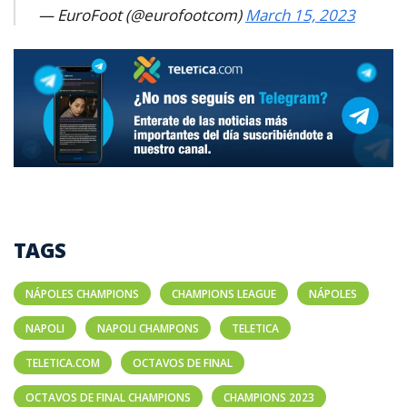
— EuroFoot (@eurofootcom)
March 15, 2023
TAGS
NÁPOLES CHAMPIONS
CHAMPIONS LEAGUE
NÁPOLES
NAPOLI
NAPOLI CHAMPONS
TELETICA
TELETICA.COM
OCTAVOS DE FINAL
OCTAVOS DE FINAL CHAMPIONS
CHAMPIONS 2023