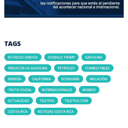
TAGS
ESTADOS UNIDOS
DONALD TRUMP
GASOLINA
PRECIO DE LA GASOLINA
PETRÓLEO
COMBUSTIBLES
ENERGÍA
CALIFORNIA
ECONOMÍA
INFLACIÓN
TRUTH SOCIAL
INTERNACIONALES
MUNDO
ACTUALIDAD
TELETICA
TELETICA.COM
COSTA RICA
NOTICIAS COSTA RICA