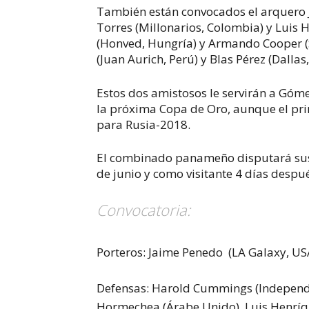
También están convocados el arquero 
Torres (Millonarios, Colombia) y Luis 
(Honved, Hungría) y Armando Cooper (St
(Juan Aurich, Perú) y Blas Pérez (Dallas
Estos dos amistosos le servirán a Góm
la próxima Copa de Oro, aunque el prin
para Rusia-2018.
El combinado panameño disputará sus 
de junio y como visitante 4 días despu
Convocatoria:
Porteros:
Jaime Penedo (LA Galaxy, USA
Defensas:
Harold Cummings (Independien
Hormechea (Árabe Unido), Luis Henríq