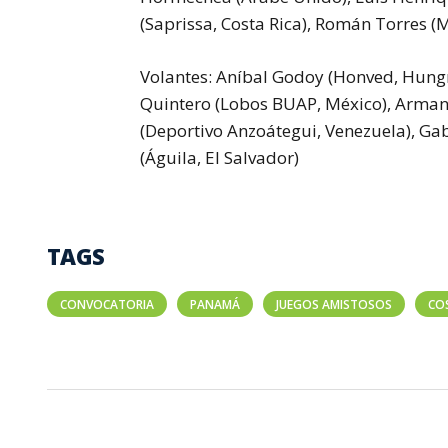
(Saprissa, Costa Rica), Román Torres (
Volantes:
Aníbal Godoy (Honved, Hungrí
Quintero (Lobos BUAP, México), Arman
(Deportivo Anzoátegui, Venezuela), Ga
(Águila, El Salvador)
TAGS
CONVOCATORIA
PANAMÁ
JUEGOS AMISTOSOS
CO