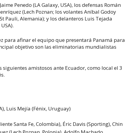
Jaime Penedo (LA Galaxy, USA), los defensas Román
Henríquez (Lech Poznan; los volantes Aníbal Godoy
 Pauli, Alemania); y los delanteros Luis Tejada
, USA).
ez para afinar el equipo que presentará Panamá para
cipal objetivo son las eliminatorias mundialistas
siguientes amistosos ante Ecuador, como local el 3
és.
), Luis Mejía (Fénix, Uruguay)
te Santa Fe, Colombia), Éric Davis (Sporting), Chin
uez (Lech Poznan, Polonia), Adolfo Machado