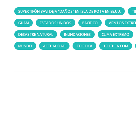
SUPERTIFÓN BAVI DEJA "DAÑOS" EN ISLA DE ROTA EN EE.UU.
T
GUAM
ESTADOS UNIDOS
PACÍFICO
VIENTOS EXTR
DESASTRE NATURAL
INUNDACIONES
CLIMA EXTREMO
MUNDO
ACTUALIDAD
TELETICA
TELETICA.COM