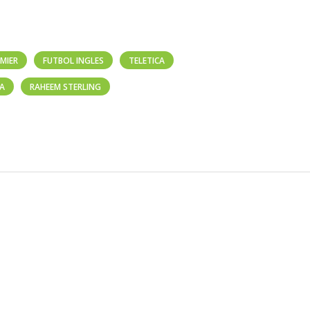
EMIER
FUTBOL INGLES
TELETICA
CA
RAHEEM STERLING