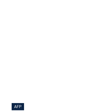
Tu Cara Me Suena
AFP.