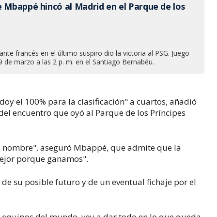
e Mbappé hincó al Madrid en el Parque de los
ante francés en el último suspiro dio la victoria al PSG. Juego
 9 de marzo a las 2 p. m. en el Santiago Bernabéu.
 doy el 100% para la clasificación" a cuartos, añadió
el encuentro que oyó al Parque de los Príncipes
 mi nombre", aseguró Mbappé, que admite que la
 mejor porque ganamos".
 de su posible futuro y de un eventual fichaje por el
s equipos del mundo, voy a dar todo en lo que queda