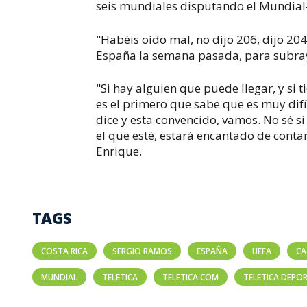
seis mundiales disputando el Mundial
"Habéis oído mal, no dijo 206, dijo 204
España la semana pasada, para subray
"Si hay alguien que puede llegar, y si t
es el primero que sabe que es muy difíc
dice y esta convencido, vamos. No sé si
el que esté, estará encantado de conta
Enrique.
TAGS
COSTA RICA
SERGIO RAMOS
ESPAÑA
UEFA
CA
MUNDIAL
TELETICA
TELETICA.COM
TELETICA DEPO