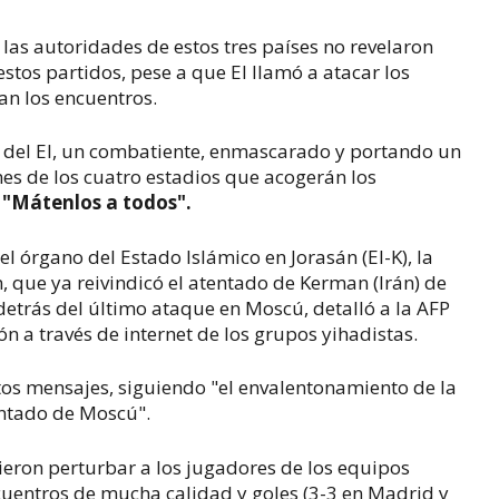
las autoridades de estos tres países no revelaron
stos partidos, pese a que EI llamó a atacar los
an los encuentros.
del EI, un combatiente, enmascarado y portando un
nes de los cuatro estadios que acogerán los
:
"Mátenlos a todos".
l órgano del Estado Islámico en Jorasán (EI-K), la
 que ya reivindicó el atentado de Kerman (Irán) de
etrás del último ataque en Moscú, detalló a la AFP
n a través de internet de los grupos yihadistas.
estos mensajes, siguiendo "el envalentonamiento de la
tentado de Moscú".
ieron perturbar a los jugadores de los equipos
cuentros de mucha calidad y goles (3-3 en Madrid y