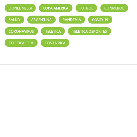
LIONEL MESSI
COPA AMERICA
FUTBOL
CONMEBOL
SALUD
ARGENTINA
PANDEMIA
COVID 19
CORONAVIRUS
TELETICA
TELETICA DEPORTES
TELETICA.COM
COSTA RICA