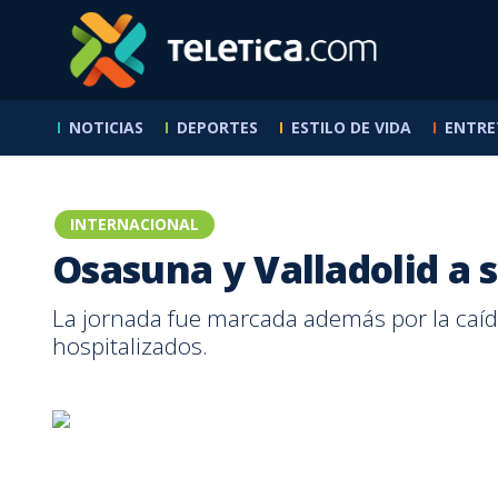
NOTICIAS
DEPORTES
ESTILO DE VIDA
ENTRE
Buen Día -
Receta
Nacional
Mundial 2026
SABANA
Programas
7 Días
Otros deportes
Hogar
Que Buena Tarde
Exclusivos Web
7 Estre
Reservas
Cocina
Pegando con
Sucesos
Toros
Reportajes
RPM TV
Fútbol
De Boca En Boca
Salud
Sábado Feliz
Tía Zel
cerca
Política
El Chinamo
Ciclismo
Familia
Empren
Hoy en la
Primera División
Programas
Nutrición
Entrevistas
Los Doctores
Baloncesto
INTERNACIONAL
historia
+QN
Teletic
Padres e Hijos
Fútbol Femenino
Entrevistas
Sexualidad
En Profundidad
Calle 7
Baseball
Mascot
Osasuna y Valladolid a 
Vida Pareja
La Sele
Los enredos de
Reportajes
Motores
Contenido
Belleza y Moda
Legal
Juan Vainas
Internacional
Patrocinado
De la A a la Z
NFL
Otros 
La jornada fue marcada además por la caída
ABC Mouse
Legionarios
Ambiente
Tenis
Aprende Inglés
hospitalizados.
Liga de Ascenso
Verano Extremo
Internacional
Formatos
BBC News Mundo
Batalla de Karaoke
Deutsche Welle
Mira Quién Baila
Ciencia
QQSM
Tecnología
Nace Una Estrella