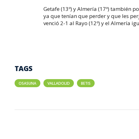
Getafe (13º) y Almería (17º) también p
ya que tenían que perder y que les per
venció 2-1 al Rayo (12º) y el Almería igu
TAGS
OSASUNA
VALLADOLID
BETIS