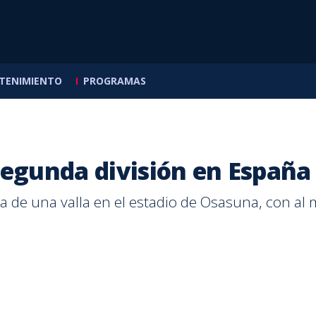
TENIMIENTO
PROGRAMAS
s de
llas
mira
dedores
a Classics
icas
segunda división en España
NACIONAL
PUNTARENAS
SALUD
ENTRETENIMIENTO
CALLE 7
NACIONAL
ESCORPIONE
MASCOTICA
INTERNACI
CALLE 7
temas
 de una valla en el estadio de Osasuna, con al 
OIJ alerta por aumento
Saprissa derrota a
¿Baños fríos, cobijas o
Ætéreo presenta
Más de la mitad de los
Comercio
Escorpion
Vacunar a
Incertid
Más muje
de agencias de sicariato
Puntarenas con doblete
antibióticos? Lo que
'Pulsares' antes de viajar
ticos busca productos
ventas po
Zeledón 
es clave: 
Noruega 
carreras 
en Costa Rica
de Jefferson Brenes
funciona y lo que no para
a Argentina para grabar
con proteína
millones 
daño y e
silvestre
emergenc
brecha d
bajar la fiebre
su nuevo disco
Madre
goles
en el paí
rey Haral
persiste 
POR
GLORIA
POR
POR
POR
POR
POR
MÓNICA MATARRITA
ADRIÁN FALLAS
SUSANA PEÑA NASSAR
ADRIÁN FALLAS
BERNY JIMÉNEZ
CALDERÓN
POR
POR
POR
POR
ADRIÁN
MARIAN
PAULA N
KATHLE
Hace
Hace
Hace
Hace
Hace
5 horas
3 horas
17 horas
12 horas
1 día
Hace
Hace
Hace
Hace
Hace
5 hora
5 hora
17 hor
1 día
3 días