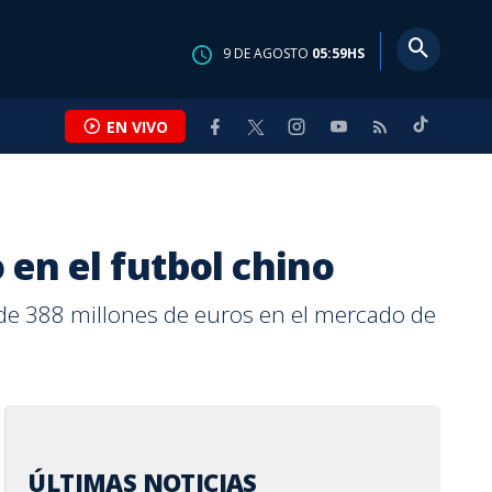
9
DE
AGOSTO
05:59
HS
EN VIVO
 en el futbol chino
S FC
S
ONAL
SUCESOS
INTERNACIONAL
MASCOTICAS
ENTRETENIMIENTO
CALLE 7
 de 388 millones de euros en el mercado de
 proyecta
es y Pérez
 perros y gatos
umbre en
res eligen
Video: Aguacero de 30
La FIFA contraataca y
Adopte a una amiga fiel:
Karol G estrena álbum y
Andrea y Paula:
r ¢50 mil
hicieron poco
la rabia
tras supuesta
STEM, pero la
minutos vuelve a inundar
denuncia un "esfuerzo
'Hera'
desata especulaciones
ingenieras que
por Día de la
mpataron sin
 sigue presente
ia médica del
e género aún
casas en Turrialba
concertado" para
por posible mensaje a
rompieron esquemas
s
d V
en Costa Rica
socavar a Infantino
Feid
NA CASASOLA
 FALLAS
A VALLADARES
IEBLES
EN BAKER OBANDO
POR
POR
POR
POR
POR
YESSENIA ALVARADO
AFP AGENCIA
MARIANA VALLADARES
MARIANA VALLADARES
KATHLEEN BAKER OBANDO
s
s
as
Hace
Hace
Hace
Hace
Hace
5 horas
6 horas
15 horas
1 día
3 días
ÚLTIMAS NOTICIAS