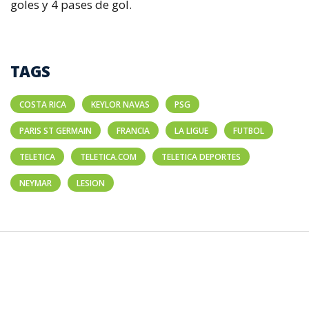
goles y 4 pases de gol.
TAGS
COSTA RICA
KEYLOR NAVAS
PSG
PARIS ST GERMAIN
FRANCIA
LA LIGUE
FUTBOL
TELETICA
TELETICA.COM
TELETICA DEPORTES
NEYMAR
LESION