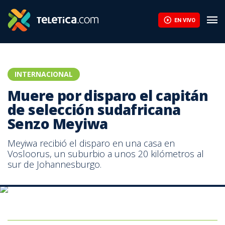
Infantino encuentra respaldo en África ante la presión de la UEF
EN VIVO
INTERNACIONAL
Muere por disparo el capitán
de selección sudafricana
Senzo Meyiwa
Meyiwa recibió el disparo en una casa en
Vosloorus, un suburbio a unos 20 kilómetros al
sur de Johannesburgo.
Senzo Meyiwa se enfrentó al al-Ahly de Egipto en noviembre
pasado con su equipo Orlando Pirates. AFP