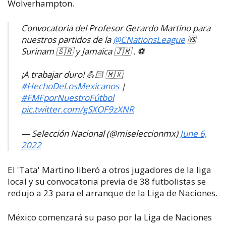
Wolverhampton.
Convocatoria del Profesor Gerardo Martino para
nuestros partidos de la
@CNationsLeague
🆚
Surinam 🇸🇷 y Jamaica 🇯🇲 . ⚽️
¡A trabajar duro! 💪🏻 🇲🇽
#HechoDeLosMexicanos
|
#FMFporNuestroFútbol
pic.twitter.com/gSXOF9zXNR
— Selección Nacional (@miseleccionmx)
June 6,
2022
El 'Tata' Martino liberó a otros jugadores de la liga
local y su convocatoria previa de 38 futbolistas se
redujo a 23 para el arranque de la Liga de Naciones.
México comenzará su paso por la Liga de Naciones