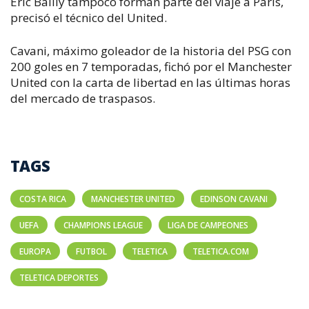
Eric Bailly tampoco forman parte del viaje a París,
precisó el técnico del United.
Cavani, máximo goleador de la historia del PSG con
200 goles en 7 temporadas, fichó por el Manchester
United con la carta de libertad en las últimas horas
del mercado de traspasos.
TAGS
COSTA RICA
MANCHESTER UNITED
EDINSON CAVANI
UEFA
CHAMPIONS LEAGUE
LIGA DE CAMPEONES
EUROPA
FUTBOL
TELETICA
TELETICA.COM
TELETICA DEPORTES