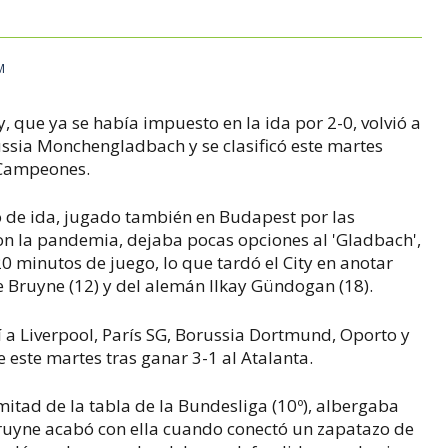
M
y, que ya se había impuesto en la ida por 2-0, volvió a
ussia Monchengladbach y se clasificó este martes
e Campeones.
o de ida, jugado también en Budapest por las
con la pandemia, dejaba pocas opciones al 'Gladbach',
0 minutos de juego, lo que tardó el City en anotar
e Bruyne (12) y del alemán Ilkay Gündogan (18).
sí a Liverpool, París SG, Borussia Dortmund, Oporto y
 este martes tras ganar 3-1 al Atalanta.
mitad de la tabla de la Bundesliga (10º), albergaba
uyne acabó con ella cuando conectó un zapatazo de