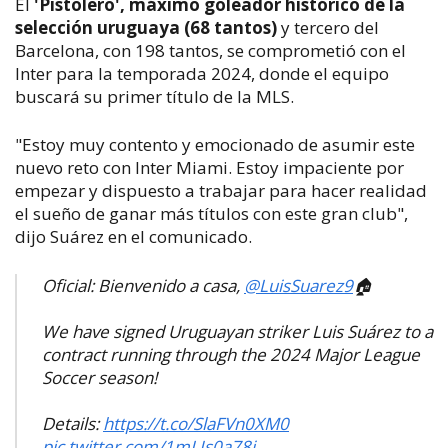
El
'Pistolero', máximo goleador histórico de la
selección uruguaya (68 tantos)
y tercero del
Barcelona, con 198 tantos, se comprometió con el
Inter para la temporada 2024, donde el equipo
buscará su primer título de la MLS.
"Estoy muy contento y emocionado de asumir este
nuevo reto con Inter Miami. Estoy impaciente por
empezar y dispuesto a trabajar para hacer realidad
el sueño de ganar más títulos con este gran club",
dijo Suárez en el comunicado.
Oficial: Bienvenido a casa,
@LuisSuarez9
🏠
We have signed Uruguayan striker Luis Suárez to a
contract running through the 2024 Major League
Soccer season!
Details:
https://t.co/SlaFVn0XM0
pic.twitter.com/1mLJs0a78i