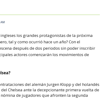
do de fichajes. AFP
1 AM
 ingleses los grandes protagonistas de la próxima
ero, tal y como ocurrió hace un año? Con el
 escena después de dos periodos sin poder inscribir
ncipales actores comenzarán los movimientos de
elsea?
contrataciones del alemán Jurgen Klopp y del holandés
 del Chelsea ante la decepcionante primera vuelta de
la nómina de jugadores que afronten la segunda