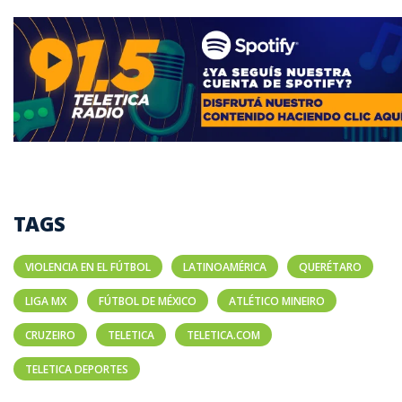
TAGS
VIOLENCIA EN EL FÚTBOL
LATINOAMÉRICA
QUERÉTARO
LIGA MX
FÚTBOL DE MÉXICO
ATLÉTICO MINEIRO
CRUZEIRO
TELETICA
TELETICA.COM
TELETICA DEPORTES