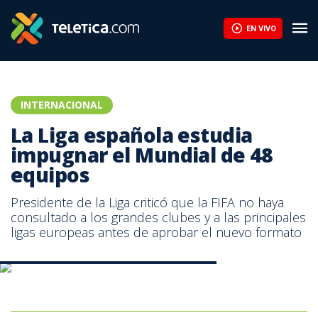
EN VIVO
INTERNACIONAL
La Liga española estudia
impugnar el Mundial de 48
equipos
Presidente de la Liga criticó que la FIFA no haya
consultado a los grandes clubes y a las principales
ligas europeas antes de aprobar el nuevo formato
Javier Tebas- presidente de la Liga española
Javier Tebas, presidente de la Liga española.