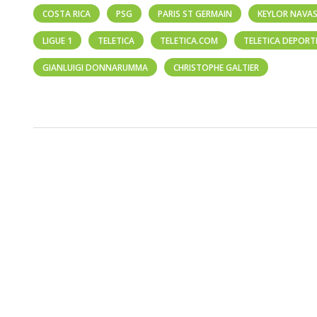
COSTA RICA
PSG
PARIS ST GERMAIN
KEYLOR NAVA
LIGUE 1
TELETICA
TELETICA.COM
TELETICA DEPORT
GIANLUIGI DONNARUMMA
CHRISTOPHE GALTIER