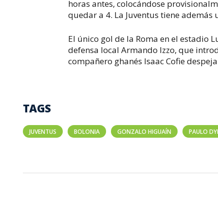
horas antes, colocándose provisionalme
quedar a 4. La Juventus tiene además
El único gol de la Roma en el estadio L
defensa local Armando Izzo, que introd
compañero ghanés Isaac Cofie despejar
TAGS
JUVENTUS
BOLONIA
GONZALO HIGUAÍN
PAULO DY