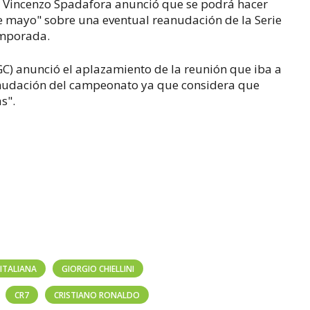
a, Vincenzo Spadafora anunció que se podrá hacer
e mayo" sobre una eventual reanudación de la Serie
emporada.
IGC) anunció el aplazamiento de la reunión que iba a
reanudación del campeonato ya que considera que
s".
 ITALIANA
GIORGIO CHIELLINI
CR7
CRISTIANO RONALDO