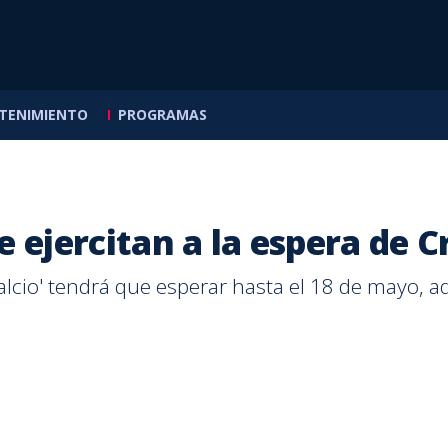
TENIMIENTO
PROGRAMAS
s de
llas
mira
dedores
a Classics
icas
 ejercitan a la espera de 
POLÍTICA
INTERNACIONAL
RECETAS
ENTRETENIMIENTO
CALLE 7
MASQN
OTROS DEP
BUEN DÍA
ENTRETENI
CALLE 7
temas
lcio' tendrá que esperar hasta el 18 de mayo, adv
Galería: Estas son las
Infantino encuentra
Cheesecakes: una opción
Kavvo cuenta cómo vive
Más mujeres eligen
Johnny L
Iván Siba
Mechas es
Legendar
Andrea y 
consignas del
respaldo en África ante
dulce para emprender
la espera de su primera
carreras STEM, pero la
clases de
metros d
tendenci
rock cost
ingenier
multitudinario plantón
la presión de la UEFA
desde casa
hija: “Viene a cambiarme
brecha de género aún
plata en 
el cabell
reunirán 
rompier
en defensa del Poder
el mundo”
persiste en Costa Rica
Juegos
Salazar
Judicial
Centroam
Caribe
POR
POR
POR
POR
POR
PAULO VILLALOBOS
AFP AGENCIA
TELETICA.COM REDACCIÓN
MARIANA VALLADARES
KATHLEEN BAKER OBANDO
POR
POR
POR
POR
POR
JOHNNY
ADRIÁN
TELETI
MARIAN
KATHLE
Hace
Hace
Hace
Hace
Hace
22 minutos
3 horas
9 horas
3 horas
1 día
Hace
Hace
Hace
Hace
Hace
49 min
3 hora
10 hor
4 hora
1 día