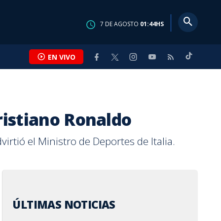
7
DE
AGOSTO
01:44
HS
EN VIVO
Cristiano Ronaldo
ORTES
MIENTO
MASQN
INTERNACIONAL
NUTRICIÓN
ENTRETENIMIENTO
CALLE 7
irtió el Ministro de Deportes de Italia.
ópez se apuntó a
ja supera los 82
tratégicas: la
ias voces del
Paula:
Tures: la máscara que
Real Madrid zanja las
Estos alimentos
Bella Thorne dice que
Así son las nuevas clases
 patinaje
e camino a la
a para renovar
arricense se
as que
transforma el reciclaje
especulaciones y
fermentados pueden
Disney intentó crear
de Educación Religiosa
jabalina de los
o en 2026
en el Melico
on esquemas
en sonrisas
renueva a Vinícius hasta
ayudar al equilibrio de su
rivalidad con Zendaya
del MEP
2032
microbiota
cuando tenían 12 años
ericanos y del
 LÓPEZ
 FALLAS
CA.COM REDACCIÓN
A VALLADARES
EN BAKER OBANDO
POR
POR
POR
POR
POR
SEBASTIÁN DURANGO
AFP AGENCIA
TELETICA.COM REDACCIÓN
PAULA NIEBLES
BERNY JIMÉNEZ
utos
s
as
s
Hace
Hace
Hace
Hace
Hace
49 minutos
4 horas
11 horas
4 horas
2 días
ÚLTIMAS NOTICIAS