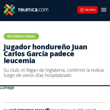
Infantino encuentra respaldo en África ante la presión de la UEF
EN VIVO
INTERNACIONAL
Jugador hondureño Juan
Carlos García padece
leucemia
Su club, el Wigan de Inglaterra, confirmó la noticia
luego de varios días hospitalizado
El Wigan anunció que Juan Carlos García padece leucemia.
|Facebook Wigan Athletic