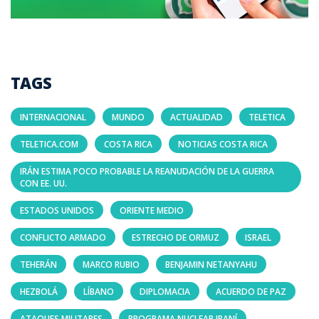
TAGS
INTERNACIONAL
MUNDO
ACTUALIDAD
TELETICA
TELETICA.COM
COSTA RICA
NOTICIAS COSTA RICA
IRÁN ESTIMA POCO PROBABLE LA REANUDACIÓN DE LA GUERRA
CON EE. UU.
ESTADOS UNIDOS
ORIENTE MEDIO
CONFLICTO ARMADO
ESTRECHO DE ORMUZ
ISRAEL
TEHERÁN
MARCO RUBIO
BENJAMIN NETANYAHU
HEZBOLÁ
LÍBANO
DIPLOMACIA
ACUERDO DE PAZ
ATAQUES MILITARES
PROGRAMA NUCLEAR IRANÍ