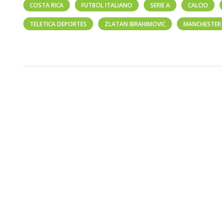
COSTA RICA
FUTBOL ITALIANO
SERIE A
CALCIO
TELETICA DEPORTES
ZLATAN IBRAHIMOVIC
MANCHESTER