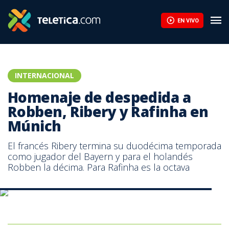
Real Madrid anuncia el fichaje del extremo marfileño Yan Dioman
EN VIVO
INTERNACIONAL
Homenaje de despedida a
Robben, Ribery y Rafinha en
Múnich
El francés Ribery termina su duodécima temporada
como jugador del Bayern y para el holandés
Robben la décima. Para Rafinha es la octava
Homenaje de despedida a Robben, Ribery y Rafinha en Múnich