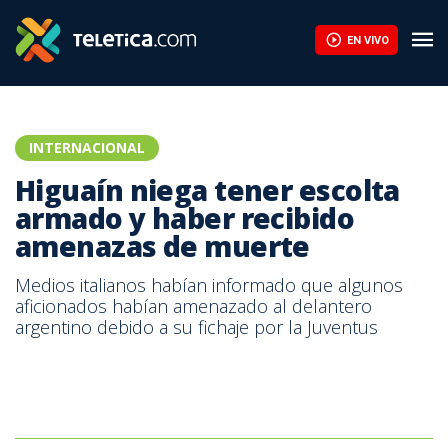
Primer ministro de Canadá retira su confianza a Infantino | Telet
EN VIVO
INTERNACIONAL
Higuaín niega tener escolta
armado y haber recibido
amenazas de muerte
Medios italianos habían informado que algunos
aficionados habían amenazado al delantero
argentino debido a su fichaje por la Juventus
Gonzálo Higuaín, delantero argentino de la Juventus de Turín.