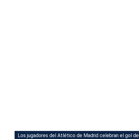
Tu Cara Me Suena
Los jugadores del Atlético de Madrid celebran el gol de 