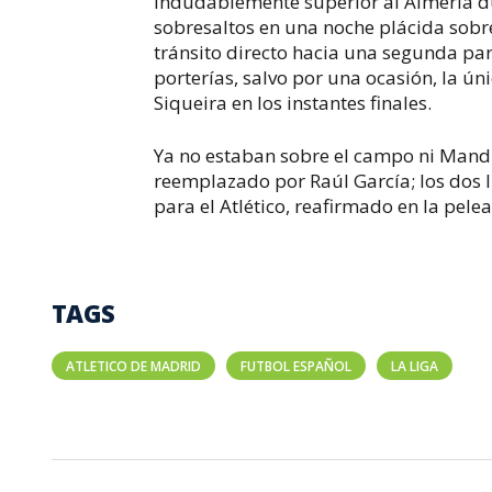
Indudablemente superior al Almería du
sobresaltos en una noche plácida sobre
tránsito directo hacia una segunda par
porterías, salvo por una ocasión, la úni
Siqueira en los instantes finales.
Ya no estaban sobre el campo ni Mandz
reemplazado por Raúl García; los dos l
para el Atlético, reafirmado en la pele
TAGS
ATLETICO DE MADRID
FUTBOL ESPAÑOL
LA LIGA