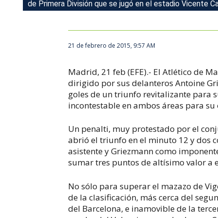
de Primera División que se jugó en el estadio Vicente C
21 de febrero de 2015, 9:57 AM
Madrid, 21 feb (EFE).- El Atlético de 
dirigido por sus delanteros Antoine 
goles de un triunfo revitalizante para 
incontestable en ambos áreas para su 
Un penalti, muy protestado por el conj
abrió el triunfo en el minuto 12 y do
asistente y Griezmann como imponente de
sumar tres puntos de altísimo valor a 
No sólo para superar el mazazo de Vigo
de la clasificación, más cerca del segu
del Barcelona, e inamovible de la terce