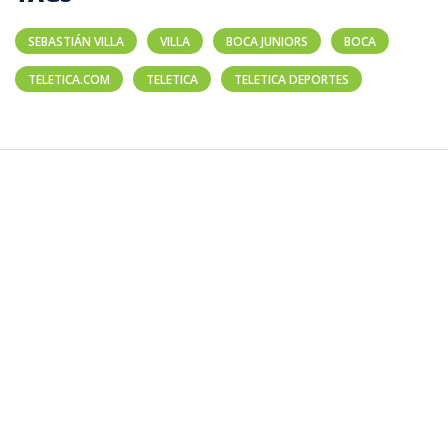
SEBASTIÁN VILLA
VILLA
BOCA JUNIORS
BOCA
TELETICA.COM
TELETICA
TELETICA DEPORTES