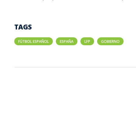
TAGS
FÚTBOL ESPAÑOL
ESPAÑA
LFP
GOBIERNO