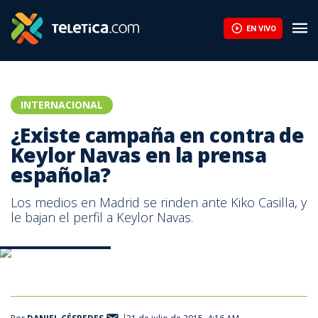
EN VIVO
INTERNACIONAL
¿Existe campaña en contra de
Keylor Navas en la prensa
española?
Los medios en Madrid se rinden ante Kiko Casilla, y
le bajan el perfil a Keylor Navas.
Portada del diario AS.
Portada del diario Marca.
Captura de pantalla de la nota del ABC.