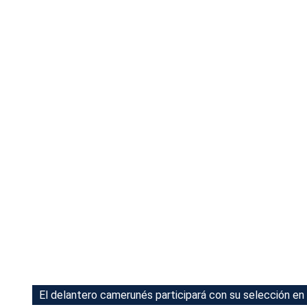
Tu Cara Me Suena
El delantero camerunés participará con su selección en 