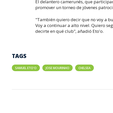
El delantero camerunés, que participará
promover un torneo de jóvenes patroc
"También quiero decir que no voy a b
Voy a continuar a alto nivel. Quiero s
decirte en qué club", añadió Eto'o.
TAGS
SAMUEL ETO'O
JOSE MOURINHO
CHELSEA