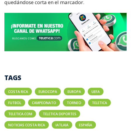
quedándose corta en el marcador.
TAGS
COSTA RICA
EUROCOPA
EUROPA
UEFA
FUTBOL
CAMPEONATO
TORNEO
TELETICA
TELETICA.COM
TELETICA DEPORTES
NOTICIAS COSTA RICA
IATLAIA
ESPAÑA