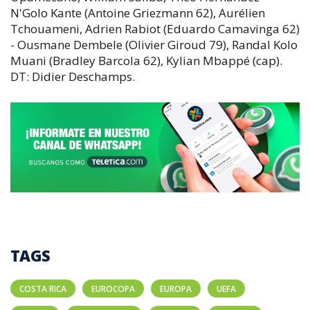
N'Golo Kante (Antoine Griezmann 62), Aurélien
Tchouameni, Adrien Rabiot (Eduardo Camavinga 62)
- Ousmane Dembele (Olivier Giroud 79), Randal Kolo
Muani (Bradley Barcola 62), Kylian Mbappé (cap).
DT: Didier Deschamps.
TAGS
COSTA RICA
EUROCOPA
EUROPA
UEFA