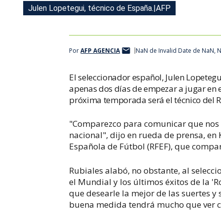
Julen Lopetegui, técnico de España.|AFP
España destituye al entrenador Julen Lopetegui a dos 
Por
AFP AGENCIA
NaN de Invalid Date de NaN,
El seleccionador español, Julen Lopetegui
apenas dos días de empezar a jugar en e
próxima temporada será el técnico del 
"Comparezco para comunicar que nos h
nacional", dijo en rueda de prensa, en 
Española de Fútbol (RFEF), que compa
Rubiales alabó, no obstante, al selecc
el Mundial y los últimos éxitos de la '
que desearle la mejor de las suertes y 
buena medida tendrá mucho que ver co