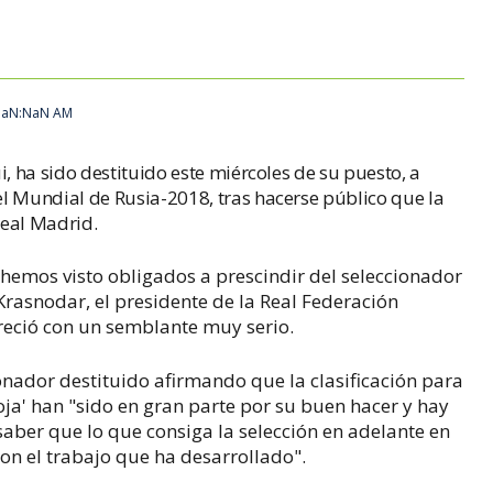
días de empezar el Mundial
 NaN:NaN AM
, ha sido destituido este miércoles de su puesto, a
l Mundial de Rusia-2018, tras hacerse público que la
Real Madrid.
emos visto obligados a prescindir del seleccionador
Krasnodar, el presidente de la Real Federación
reció con un semblante muy serio.
ionador destituido afirmando que la clasificación para
Roja' han "sido en gran parte por su buen hacer y hay
saber que lo que consiga la selección en adelante en
n el trabajo que ha desarrollado".