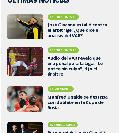
ÚLTIMAS NOTICIAS
ESCORPIONES FC
José Giacone estalló contra
el arbitraje: ¿Qué dice el
análisis del VAR?
ESCORPIONES FC
Audio del VAR revela que
era penal para la Liga: "Lo
patea sin culpa", dijo el
árbitro
LEGIONARIOS
Manfred Ugalde se destapa
con doblete en la Copa de
Rusia
INTERNACIONAL
Primer ministro de Canadá