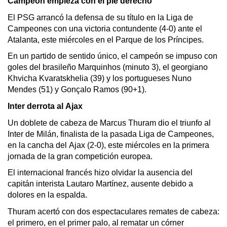
Campeón empieza con el pie derecho
El PSG arrancó la defensa de su título en la Liga de 
Campeones con una victoria contundente (4-0) ante el 
Atalanta, este miércoles en el Parque de los Príncipes.
En un partido de sentido único, el campeón se impuso con 
goles del brasileño 
Marquinhos
 (minuto 3), el georgiano 
Khvicha
Kvaratskhelia
 (39) y los portugueses Nuno 
Mendes
 (51) y 
Gonçalo
 Ramos (90+1).
Inter derrota al Ajax
Un doblete de cabeza de Marcus 
Thuram
 dio el triunfo al 
Inter de Milán, finalista de la pasada Liga de Campeones, 
en la cancha del Ajax (2-0), este miércoles en la primera 
jornada de la gran competición europea.
El internacional francés hizo olvidar la ausencia del 
capitán interista Lautaro Martínez, ausente debido a 
dolores en la espalda.
Thuram
 acertó con dos espectaculares remates de cabeza: 
el primero, en el primer palo, al rematar un córner 