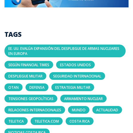
TAGS
EE. UU. EVALÚA EXPANSIÓN DEL DESPLIEGUE DE ARMAS NUCLEARES
EN EUROPA
SEGÚN FINANCIAL TIMES
ESTADOS UNIDOS
DESPLIEGUE MILITAR
SEGURIDAD INTERNACIONAL
OTAN
DEFENSA
ESTRATEGIA MILITAR
TENSIONES GEOPOLÍTICAS
ARMAMENTO NUCLEAR
RELACIONES INTERNACIONALES
MUNDO
ACTUALIDAD
TELETICA
TELETICA.COM
COSTA RICA
NOTICIAS COSTA RICA