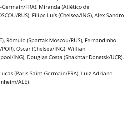
nt-Germain/FRA),
Miranda (Atlético de
MOSCOU/RUS),
Filipe Luís (Chelsea/ING),
Alex Sandro
E),
Rômulo (Spartak Moscou/RUS),
Fernandinho
o/POR),
Oscar (Chelsea/ING),
Willian
rpool/ING),
Douglas Costa (Shakhtar Donetsk/UCR).
Lucas (Paris Saint-Germain/FRA),
Luiz Adriano
enheim/ALE).