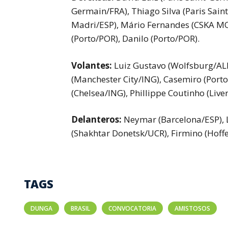
Germain/FRA),
Thiago Silva (Paris Sai
Madri/ESP),
Mário Fernandes (CSKA 
(Porto/POR),
Danilo (Porto/POR).
Volantes:
Luiz Gustavo (Wolfsburg/AL
(Manchester City/ING),
Casemiro (Port
(Chelsea/ING),
Phillippe Coutinho (Live
Delanteros:
Neymar (Barcelona/ESP),
(Shakhtar Donetsk/UCR),
Firmino (Hoff
TAGS
DUNGA
BRASIL
CONVOCATORIA
AMISTOSOS