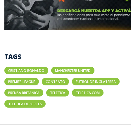
TAGS
CRISTIANO RONALDO
MANCHESTER UNITED
PREMIER LEAGUE
CONTRATO
FÚTBOL DE INGLATERRA
PRENSA BRITÁNICA
TELETICA
TELETICA.COM
TELETICA DEPORTES