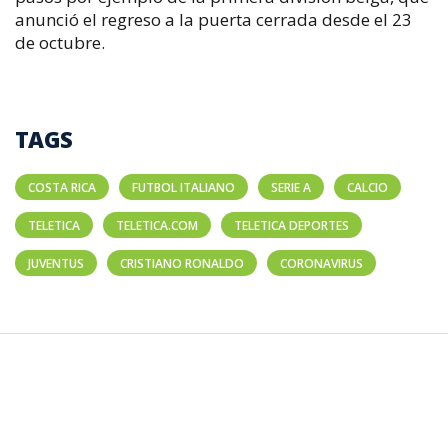
anunció el regreso a la puerta cerrada desde el 23
de octubre.
TAGS
COSTA RICA
FUTBOL ITALIANO
SERIE A
CALCIO
TELETICA
TELETICA.COM
TELETICA DEPORTES
JUVENTUS
CRISTIANO RONALDO
CORONAVIRUS