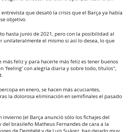
entrevista que desató la crisis que el Barça ya había
se objetivo.
to hasta junio de 2021, pero con la posibilidad al
 unilateralmente el mismo si así lo desea, lo que
más feliz y para hacerle más feliz es tener buenos
feeling' con alegría diaria y sobre todo, títulos",
t.
Supercopa en enero, se hacen más acuciantes,
ras la dolorosa eliminación en semifinales el pasado
 invierno (el Barça anunció sólo los fichajes del
y del brasileño Matheus Fernandes de cara a la
ones de Dembélé y de Luis Suárez, han dejado muy