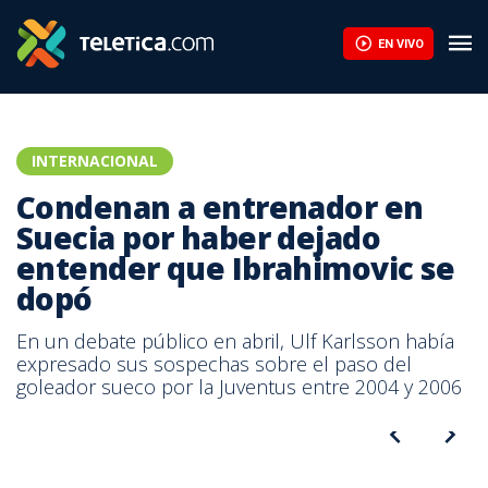
Condenan a entrenador en Suecia por haber dejado entender que
EN VIVO
INTERNACIONAL
Condenan a entrenador en
Suecia por haber dejado
entender que Ibrahimovic se
dopó
En un debate público en abril, Ulf Karlsson había
expresado sus sospechas sobre el paso del
goleador sueco por la Juventus entre 2004 y 2006
Zlatan Ibrahimovic, delantero sueco que jugó en la Juventus del
2004 y 2006.