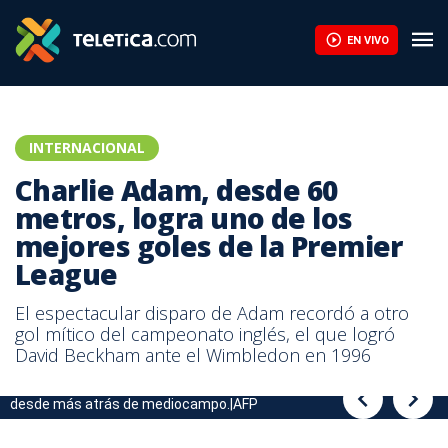
Charlie Adam, desde 60 metros, logra uno de los mejores goles 
EN VIVO
INTERNACIONAL
Charlie Adam, desde 60
metros, logra uno de los
mejores goles de la Premier
League
El espectacular disparo de Adam recordó a otro
gol mítico del campeonato inglés, el que logró
David Beckham ante el Wimbledon en 1996
Adam acertó a batir por alto al arquero belga Thibaut Courtois
Observe el gol de Charlie Adam desde 60 metros.
desde más atrás de mediocampo.|AFP