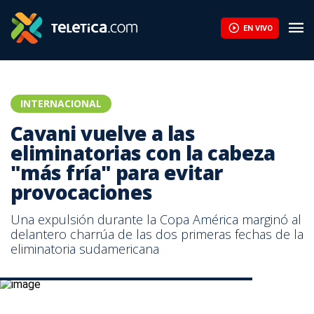
La FIFA contraataca y denuncia un "esfuerzo concertado" para so
EN VIVO
INTERNACIONAL
Cavani vuelve a las
eliminatorias con la cabeza
"más fría" para evitar
provocaciones
Una expulsión durante la Copa América marginó al
delantero charrúa de las dos primeras fechas de la
eliminatoria sudamericana
Edinson Cavani, delantero de la selección de Uruguay.